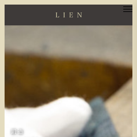
ブライダル
Loose
人生で初めて手にされる、二人だけの宝石。
品質、カット、輝き、希少性を兼ね備えた究極の一点。
だからこそ、ホンモノをお伝えしたい。
「あなたに合う宝石」を選べるのはLIENだからこそ。
鍛造