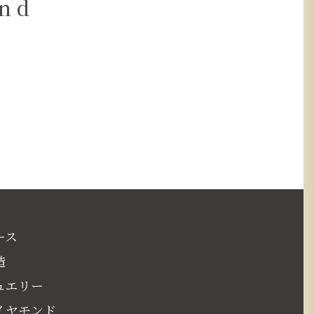
ond
ース
造
ュエリー
イヤモンド