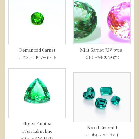
Demantoid Garnet
Mint Garnet (UV type)
デマントイド ガーネット
ﾐﾝﾄ ｶﾞｰﾈｯﾄ (UVﾀｲﾌﾟ)
Green Paraiba
No oil Emerald
Tourmalineline
ノーオイル エメラルド
ｸﾞﾘｰﾝ ﾊﾟﾗｲﾊﾞ ﾄﾙﾏﾘﾝ