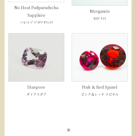
No Heat Padparadscha
Morganite
Sapphire
ﾓﾙｶﾞﾅｲﾄ
ﾉｰﾋｰﾄ ﾊﾟﾊﾟﾗﾁｱ ｻﾌｧｲｱ
Diaspore
Pink ＆ Red Spinel
ダイアスポア
ピンク＆レッド スピネル
紫