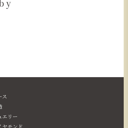
by
ース
造
ュエリー
イヤモンド