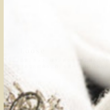
ブライダル
Loose
人生で初めて手にされる、二人だけの宝石。
品質、カット、輝き、希少性を兼ね備えた究
だからこそ、ホンモノをお伝えしたい。
「あなたに合う宝石」を選べるのはLIENだか