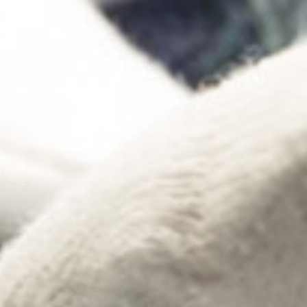
極の一点。
らこそ。