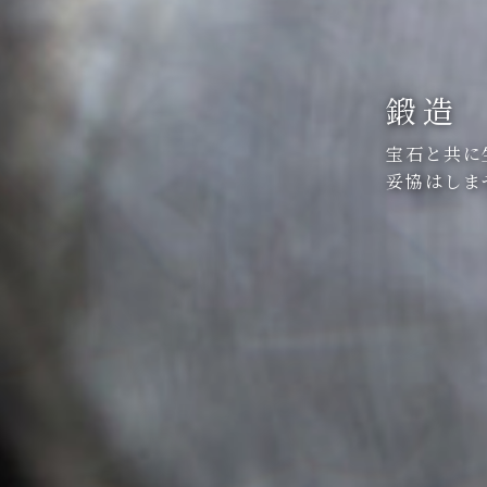
鍛造
宝石と共に
妥協はしま