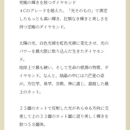
究極の輝きを放つダイヤモンド
４Cのグレードを越えた、「光そのもの」で測定
したもっとも高い輝き、比類なき輝きと美しさを
持つ至極のダイヤモンド。
太陽の光、白色光線を虹色光線に変化させ、光の
パワーを最大限に取り込んだ生きたダイヤモン
ド。
地球上で最も硬い、そして生命の根源の物質、ダ
イヤモンド。なんと、結晶の中には六芒星の姿
が。方位学、易学、宗教、神に通じ、超越した最
上のカット。
２５面のカットで反射した光があらゆる方向に交
差して上の３３面のカット面に返り美しく輝きを
放つ５８面体。